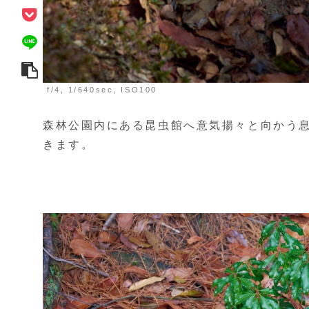
f/4, 1/640sec, ISO100
森林公園内にある昆虫館へ意気揚々と向かう息子。N
きます。