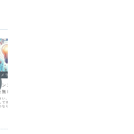
カメラとレンズ
Zマウントのカメラとレンズ
Zマウ
レンズ交換はこれな
Nikonの新製品発表【2025年2
ついに
険無し
月】
発表
白い。レンズ交換って結
Nikonから新製品が二つ発表されました
いやあ、
んですよね。落としたり
ね。Zマウントの35mm単焦点の最高峰
Z5Ⅱが
のなら高価なレンズが割
のNIKKOR Z 35mm f/1.2Ｓと、超望
思ったよ
つも落とさないように気
遠コンデジのCOOLPIX P1100の二つ
で、性能
換していましたが、なる
が公式HPにも記載されています。・
かもしれ
安心ですね！（そんなわ
NIKKOR Z 35mm f/1...
たZ5Ⅱ
というこ...
ければご