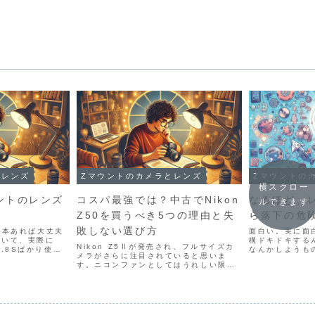
とレンズ
Zマウントのカメラとレンズ
Zマウントの
横スクロー
ントのレンズ
コスパ最強では？中古でNikon
なるほど、
ルできます
Z50を買うべき5つの理由と失
ら落下の危
敗しない選び方
一本あれば大丈夫
面白い。実に面
ていて、実際に
構ドキドキする
Nikon Z5Ⅱが発売され、フルサイズカ
/1.8Sばかり使っ
なんかしようも
メラがさらに注目されていると思いま
 Z DX 50-
れてしまう。い
す。ニコンファンとしてはうれしい限り
3 VRも使っています
をつけながら交
ですが、これからカメラを始めようかな
..
ほど。これなら
という人に20万円を超えるカメラは正直
けない！）はい、
おすすめしかねるところです。しかもレ
ンズは別途購入が必...