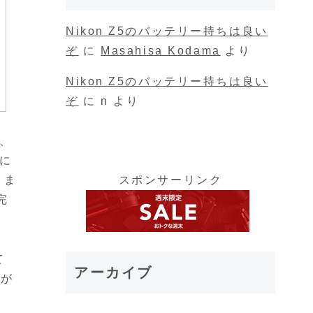
Nikon Z5のバッテリー持ちは良い
ぞ
に
Masahisa Kodama
より
Nikon Z5のバッテリー持ちは良い
ぞ
に
n
より
、
に
スポンサーリンク
、ま
完
て
アーカイブ
上が