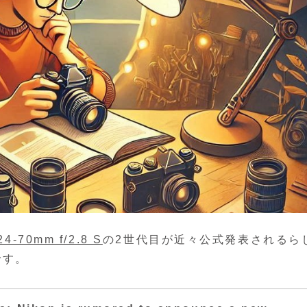
4-70mm f/2.8 S
の2世代目が近々公式発表されるら
です。