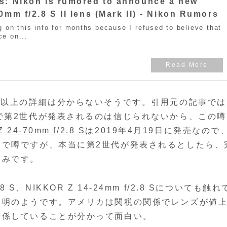
s: Nikon is rumored to announce a new
0mm f/2.8 S II lens (Mark II) - Nikon Rumors
g on this info for months because I refused to believe that
ce on...
れ以上の詳細は分からないそうです。引用元の記事では
で第2世代が発表されるのは信じられないから、この噂
 24-70mm f/2.8 S
は2019年4月19日に発売なので
まで噂ですが、本当に第2世代が発表されるとしたら、
しみです。
8 S、NIKKOR Z 14-24mm f/2.8 Sについても触れ
不明のようです。アメリカは関税の関係でレンズが値
関係していることが分かって面白い。