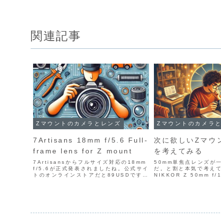
関連記事
Zマウントのカメラとレンズ
Zマウントのカメラ
7Artisans 18mm f/5.6 Full-
次に欲しいZマウ
frame lens for Z mount
を考えてみる
7Artisansからフルサイズ対応の18mm
50mm単焦点レンズが
f/5.6が正式発表されましたね。公式サイ
だ。と割と本気で考え
トのオンラインストアだと89USDです。
NIKKOR Z 50mm f
ですが円安なのでAmazonで15,930円
ています。たまにNIKKOR
（税込み）となっています。2025年1月
250mm f/4.5-6.
15日で1ドル157円くら...
が。とはいえさすがに別.