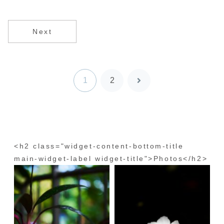
Next
1
2
次
へ
<h2 class="widget-content-bottom-title
main-widget-label widget-title">Photos</h2>