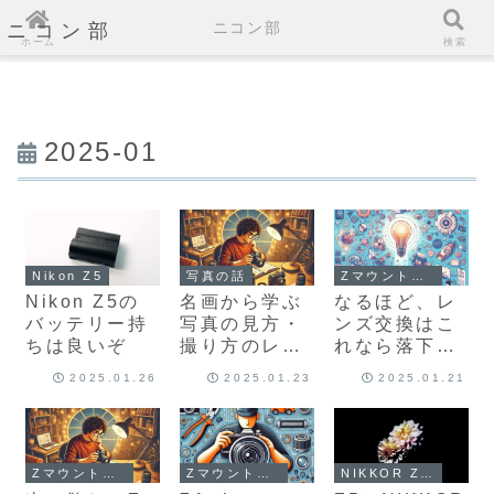
ニコン部
ニコン部
ホーム
検索
2025-01
Nikon Z5
写真の話
Zマウントのカメラとレンズ
Nikon Z5の
名画から学ぶ
なるほど、レ
バッテリー持
写真の見方・
ンズ交換はこ
ちは良いぞ
撮り方のレビ
れなら落下の
ュー。これが
危険無し
2025.01.26
2025.01.23
2025.01.21
知りたかっ
た。
Zマウントのカメラとレンズ
Zマウントのカメラとレンズ
NIKKOR Z 50mm f/1.8S