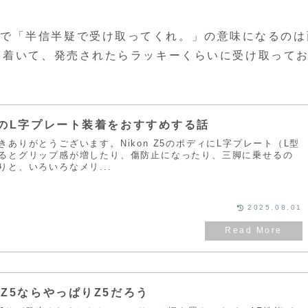
of salt.」で「半信半疑で受け取ってくれ。」の意味になるの
ち着いて、発売されたらラッキーくらいに受け取って
RigのL字プレート装着をおすすめする話
ありがとうございます。Nikon Z5のボディにL字プレート（L型
るとグリップ感が増したり、傷防止になったり、三脚に乗せるの
と、いろいろなメリ...
2025.08.01
ⅡとZ5ならやっぱりZ5だろう