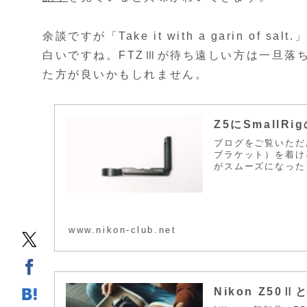
余談ですが「Take it with a garin 
白いですね。FTZⅢが待ち遠しい方は一旦落
た方が良いかもしれません。
Z5にSmall
ブログをご覧いただき
ブラケット）を着け
がスムーズになったり
www.nikon-club.net
Nikon Z50