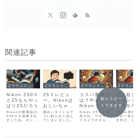
関連記事
Zマウントのカメラとレンズ
Zマウントのカメラとレンズ
Zマウントのカメラとレンズ
Z
Nikon Z50Ⅱ
Z5Ⅱレビュ
コスパ最強で
次に欲し
横スクロー
とZ5ならやっ
ー。Nikonは
は？中古で
マウント
ぱりZ5だろう
おじいちゃん
Nikon Z50を
ンズを考
ルできます
向けと思って
買うべき5つ
みる
Nikonの新製品の
面白いタイトルで
Nikon Z5Ⅱが発
50mm単焦
Z50Ⅱが発表され
いた。
つい釣られて読ん
の理由と失敗
売され、フルサイ
ズが一本あ
ましたね。センサ
でしまいました。
ズカメラがさらに
丈夫だ。と
しない選び方
ーは据え置きです
Tom's Guideと
注目されていると
気で考えて
が、AF性能が大幅
いうイギリスのレ
思います。ニコン
実際にNIKK
に向上したそうで
ビューサイトに、
ファンとしてはう
50mm f/1
す。上位機種のZ9
Nikon Z5Ⅱのレ
れしい限りです
かり使って