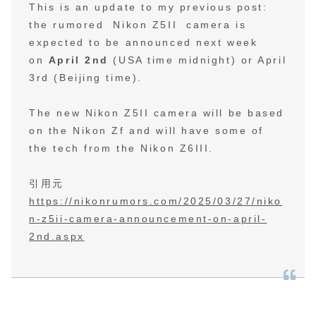
This is an update to my previous post:
the rumored Nikon Z5II camera is
expected to be announced next week
on
April 2nd
(USA time midnight) or April
3rd (Beijing time).
The new Nikon Z5II camera will be based
on the Nikon Zf and will have some of
the tech from the Nikon Z6III.
引用元
https://nikonrumors.com/2025/03/27/niko
n-z5ii-camera-announcement-on-april-
2nd.aspx