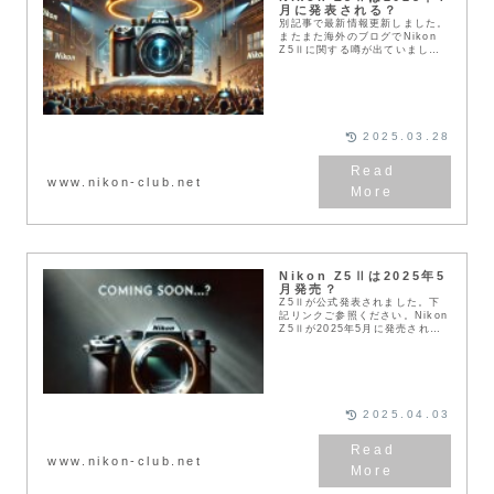
月に発表される？
別記事で最新情報更新しました。
またまた海外のブログでNikon
Z5Ⅱに関する噂が出ていまし
た。記事によるとNikon Z5Ⅱは
2025年の４月に発表されるかも
しれないとのこと。A quick
upd...
2025.03.28
www.nikon-club.net
Nikon Z5Ⅱは2025年5
月発売？
Z5Ⅱが公式発表されました。下
記リンクご参照ください。Nikon
Z5Ⅱが2025年5月に発売される
のでは？という噂があります。あ
くまでも噂ですが、Z5ユーザー
としては非常に気になる情報です
ね。Nik...
2025.04.03
www.nikon-club.net