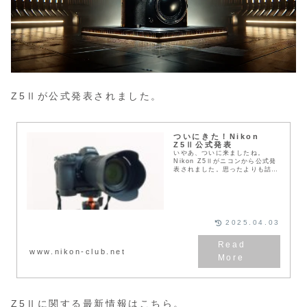
Z5Ⅱが公式発表されました。
ついにきた！Nikon
Z5Ⅱ公式発表
いやあ、ついに来ましたね。
Nikon Z5Ⅱがニコンから公式発
表されました。思ったよりも詰め
込んだなあという印象で、性能を
考慮すると値段は安いくらいかも
しれません。現役Z5ユーザーか
ら見たZ5Ⅱの印象...
2025.04.03
www.nikon-club.net
Z5Ⅱに関する最新情報は
こちら
。