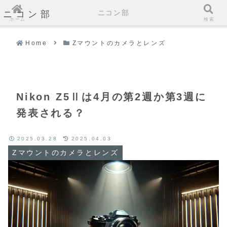
ニコン部
ニコン部
ホーム
検索
Home
Zマウントのカメラとレンズ
Nikon Z5Ⅱは4月の第2週か第3週に
発表される？
2025.03.28
2025.04.03
Zマウントのカメラとレンズ