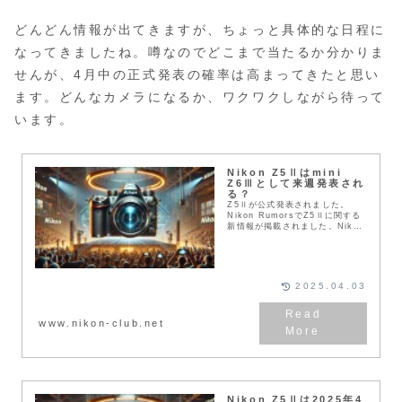
どんどん情報が出てきますが、ちょっと具体的な日程に
なってきましたね。噂なのでどこまで当たるか分かりま
せんが、4月中の正式発表の確率は高まってきたと思い
ます。どんなカメラになるか、ワクワクしながら待って
います。
Nikon Z5Ⅱはmini
Z6Ⅲとして来週発表され
る？
Z5Ⅱが公式発表されました。
Nikon RumorsでZ5Ⅱに関する
新情報が掲載されました。Nikon
Z5Ⅱは来週発表されると噂され
ている。そしてそれはMini Z6Ⅲ
のようなものだと記載されてい
る...
2025.04.03
www.nikon-club.net
Nikon Z5Ⅱは2025年4