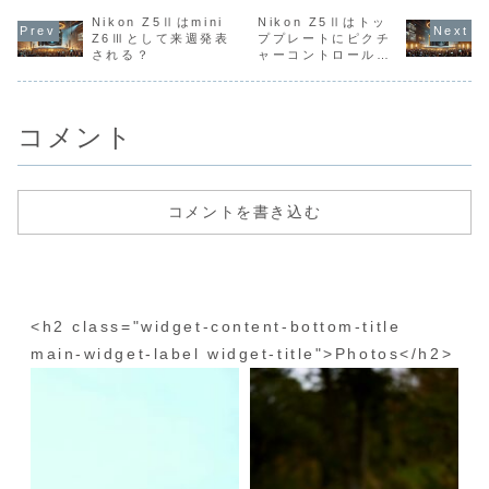
などと同じ処理エ
ビューがあったの
が、これからカメ
す。たまに
ンジンの
Nikon Z5Ⅱはmini
で紹介します。ラ
Nikon Z5Ⅱはトッ
ラを始めようかな
NIKKOR Z
EXPEED7を搭載
イターの方は
という人に20万円
50-250mm
Z6Ⅲとして来週発表
ププレートにピクチ
したとのことで、
Fujifilmを使用し
を超えるカメラは
f/4.5-6.3
される？
ャーコントロールボ
AFの検出精度なん
ている方で、
正直おすすめしか
使っていま
タンを搭載する？
かはZ5より頭一
Nikonのミラーレ
ねるところです。
とはいえさ
つ、いや二つくら
スカメラには魅...
しかもレンズは別
別...
いぬけて...
途購入が必...
コメント
コメントを書き込む
<h2 class="widget-content-bottom-title
main-widget-label widget-title">Photos</h2>